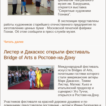
филиалом Театрального
музея им. Бахрушина,
откроется выставка
"Секретные художники
Гознака".
В экспозиции представлены
работы художников старейшего отечественного предприятия по
изготовлению ценных бумаг - Московской печатной фабрики
Гознак. Об этом сообщили в пресс-службе музея.
Читать далее
Листер и Дакаскос открыли фестиваль
Bridge of Аrts в Ростове-на-Дону
Международный фестиваль
искусств Bridges of Аrts,
почетными гостями которого
стали американские актеры
Марк Дакаскос, Томми
Листер, Матиас Хьюз и
итальянский продюсер и
сценарист Уго Туччи,
открылся в Ростове-на-Дону.
Участников фестиваля на красной дорожке душевно и по-
домашнему представляли ростовчане - актриса Ирина Безрукова и