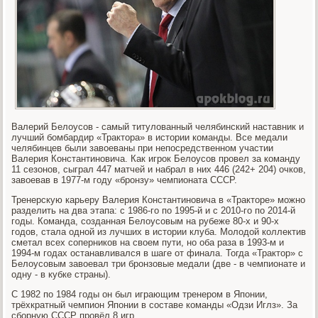
Валерий Белоусов - самый титулованный челябинский наставник и
лучший бомбардир «Трактора» в истории команды. Все медали
челябинцев были завоеваны при непосредственном участии
Валерия Константиновича. Как игрок Белоусов провел за команду
11 сезонов, сыграл 447 матчей и набрал в них 446 (242+ 204) очков,
завоевав в 1977-м году «бронзу» чемпионата СССР.
Тренерскую карьеру Валерия Константиновича в «Тракторе» можно
разделить на два этапа: с 1986-го по 1995-й и с 2010-го по 2014-й
годы. Команда, созданная Белоусовым на рубеже 80-х и 90-х
годов, стала одной из лучших в истории клуба. Молодой коллектив
сметал всех соперников на своем пути, но оба раза в 1993-м и
1994-м годах останавливался в шаге от финала. Тогда «Трактор» с
Белоусовым завоевал три бронзовые медали (две - в чемпионате и
одну - в кубке страны).
С 1982 по 1984 годы он был играющим тренером в Японии,
трёхкратный чемпион Японии в составе команды «Одзи Иглз». За
сборную СССР провёл 8 игр.