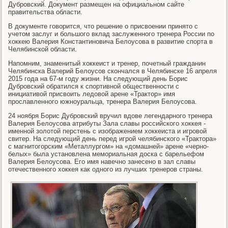
Дубровский. Документ размещен на официальном сайте
правительства области.
В документе говорится, что решение о присвоении принято с
учетом заслуг и большого вклад заслуженного тренера России по
хоккею Валерия Константиновича Белоусова в развитие спорта в
Челябинской области.
Напомним, знаменитый хоккеист и тренер, почетный гражданин
Челябинска Валерий Белоусов скончался в Челябинске 16 апреля
2015 года на 67-м году жизни. На следующий день Борис
Дубровский обратился к спортивной общественности с
инициативой присвоить ледовой арене «Трактор» имя
прославленного южноуральца, тренера Валерия Белоусова.
24 ноября Борис Дубровский вручил вдове легендарного тренера
Валерия Белоусова атрибуты Зала славы российского хоккея -
именной золотой перстень с изображением хоккеиста и игровой
свитер. На следующий день перед игрой челябинского «Трактора»
с магнитогорским «Металлургом» на «домашней» арене «черно-
белых» была установлена мемориальная доска с барельефом
Валерия Белоусова. Его имя навечно занесено в зал славы
отечественного хоккея как одного из лучших тренеров страны.