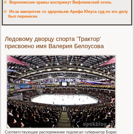
Воронежские храмы воспримут Вифлеемский огонь
Из-за заморочек со здоровьем Арифа Юнуса суд по его делу
был перенесен
Ледовому дворцу спорта 'Трактор'
присвоено имя Валерия Белоусова
Соответствующее распоряжение подписал губернатор Борис