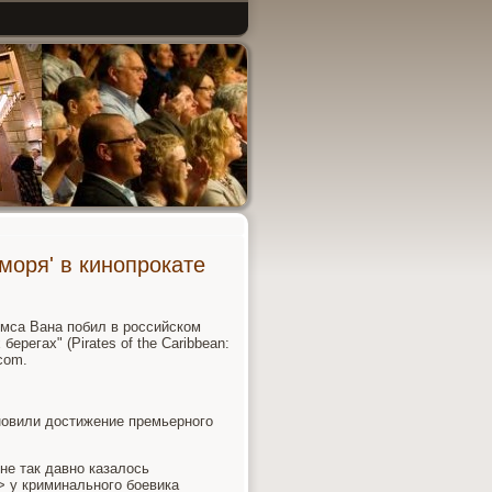
моря' в кинопрокате
ймса Вана побил в российском
ерегах" (Pirates of the Caribbean:
com.
ановили достижение премьерного
не так давно казалось
> у криминального боевика