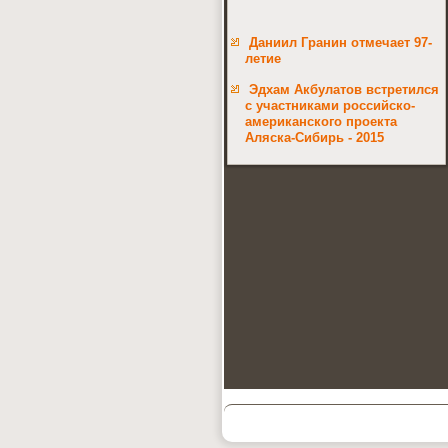
Даниил Гранин отмечает 97-
летие
Эдхам Акбулатов встретился
с участниками российско-
американского проекта
Аляска-Сибирь - 2015