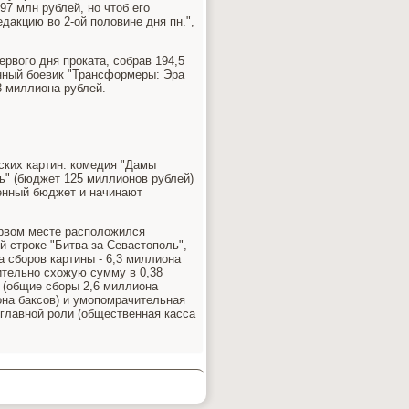
97 млн рублей, но чтоб его
дакцию во 2-ой половине дня пн.",
ервого дня проката, собрав 194,5
нный боевик "Трансформеры: Эра
3 миллиона рублей.
ских картин: комедия "Дамы
ль" (бюджет 125 миллионов рублей)
енный бюджет и начинают
ервом месте расположился
й строке "Битва за Севастополь",
 сборов картины - 6,3 миллиона
ительно схожую сумму в 0,38
 (общие сборы 2,6 миллиона
она баксов) и умопомрачительная
главной роли (общественная касса