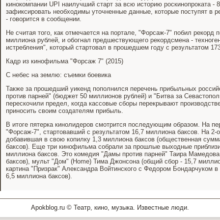
кинокомпании UPI наилучший старт за всю историю роскинопроката - 8
зафиксировать необходимы уточненные данные, которые поступят в ре
- говорится в сообщении.
Не считая того, как отмечается на портале, "Форсаж-7" побил рекорд п
миллиона рублей, и обогнал предшествующего рекордсмена - техноге
истребления", который стартовал в прошедшем году с результатом 17
Кадр из кинофильма "Форсаж 7" (2015)
С небес на землю: съемки боевика
Также за прошедший уикенд пополнился перечень прибыльных россий
против парней" (бюджет 50 миллионов рублей) и "Битва за Севастопо
перескочили предел, когда кассовые сборы перекрывают производств
приносить своим создателям прибыль.
В итоге пятерка кинолидеров смотрится последующим образом. На п
"Форсаж-7", стартовавший с результатом 16,7 миллиона баксов. На 2-о
добавившая в свою копилку 1,3 миллиона баксов (общественная сумма
баксов). Еще три кинофильма собрали за прошлые выходные приблиз
миллиона баксов. Это комедия "Дамы против парней" Таира Мамедова
баксов), мульт "Дом" (Home) Тима Джонсона (общий сбор - 15,7 милли
картина "Призрак" Александра Войтинского с Федором Бондарчуком в 
6,5 миллиона баксов).
Apokblog.ru © Театр, кино, музыка. Известные люди.