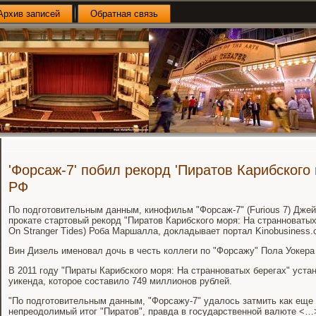
Архив записей
Обратная связь
'Форсаж-7' побил рекорд 'Пиратов Карибского 
РФ
По подготовительным данным, кинофильм "Форсаж-7" (Furious 7) Дже
прокате стартовый рекорд "Пиратов Карибского моря: На странноватых б
On Stranger Tides) Роба Маршалла, докладывает портал Kinobusiness.
Вин Дизель именовал дочь в честь коллеги по "Форсажу" Пола Уокера
В 2011 году "Пираты Карибского моря: На странноватых берегах" уст
уикенда, которое составило 749 миллионов рублей.
"По подготовительным данным, "Форсажу-7" удалось затмить как еще 
непреодолимый итог "Пиратов", правда в государственной валюте <…