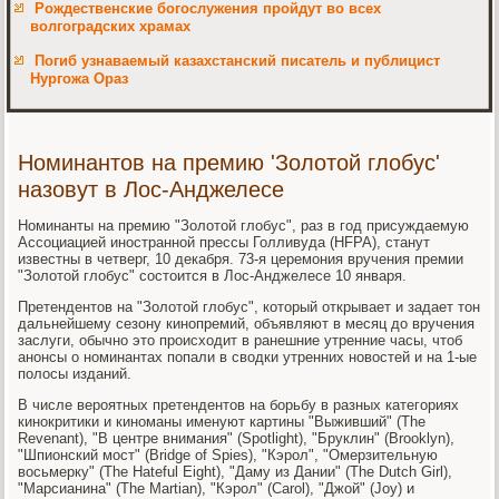
Рождественские богослужения пройдут во всех
волгоградских храмах
Погиб узнаваемый казахстанский писатель и публицист
Нургожа Ораз
Номинантов на премию 'Золотой глобус'
назовут в Лос-Анджелесе
Номинанты на премию "Золотой глобус", раз в год присуждаемую
Ассоциацией иностранной прессы Голливуда (HFPA), станут
известны в четверг, 10 декабря. 73-я церемония вручения премии
"Золотой глобус" состоится в Лос-Анджелесе 10 января.
Претендентов на "Золотой глобус", который открывает и задает тон
дальнейшему сезону кинопремий, объявляют в месяц до вручения
заслуги, обычно это происходит в ранешние утренние часы, чтоб
анонсы о номинантах попали в сводки утренних новостей и на 1-ые
полосы изданий.
В числе вероятных претендентов на борьбу в разных категориях
кинокритики и киноманы именуют картины "Выживший" (The
Revenant), "В центре внимания" (Spotlight), "Бруклин" (Brooklyn),
"Шпионский мост" (Bridge of Spies), "Кэрол", "Омерзительную
восьмерку" (The Hateful Eight), "Даму из Дании" (The Dutch Girl),
"Марсианина" (The Martian), "Кэрол" (Carol), "Джой" (Joy) и