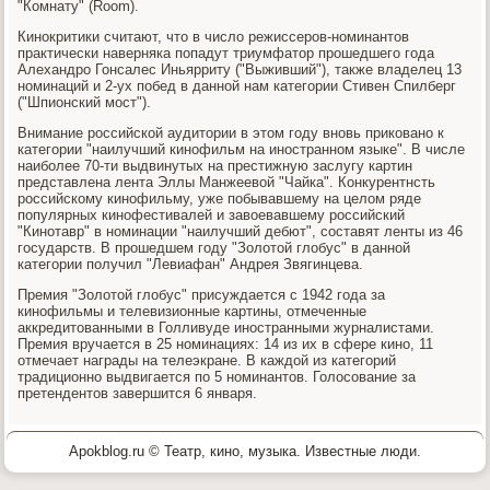
"Комнату" (Room).
Кинокритики считают, что в число режиссеров-номинантов
практически наверняка попадут триумфатор прошедшего года
Алехандро Гонсалес Иньярриту ("Выживший"), также владелец 13
номинаций и 2-ух побед в данной нам категории Стивен Спилберг
("Шпионский мост").
Внимание российской аудитории в этом году вновь приковано к
категории "наилучший кинофильм на иностранном языке". В числе
наиболее 70-ти выдвинутых на престижную заслугу картин
представлена лента Эллы Манжеевой "Чайка". Конкурентнсть
российскому кинофильму, уже побывавшему на целом ряде
популярных кинофестивалей и завоевавшему российский
"Кинотавр" в номинации "наилучший дебют", составят ленты из 46
государств. В прошедшем году "Золотой глобус" в данной
категории получил "Левиафан" Андрея Звягинцева.
Премия "Золотой глобус" присуждается с 1942 года за
кинофильмы и телевизионные картины, отмеченные
аккредитованными в Голливуде иностранными журналистами.
Премия вручается в 25 номинациях: 14 из их в сфере кино, 11
отмечает награды на телеэкране. В каждой из категорий
традиционно выдвигается по 5 номинантов. Голосование за
претендентов завершится 6 января.
Apokblog.ru © Театр, кино, музыка. Известные люди.