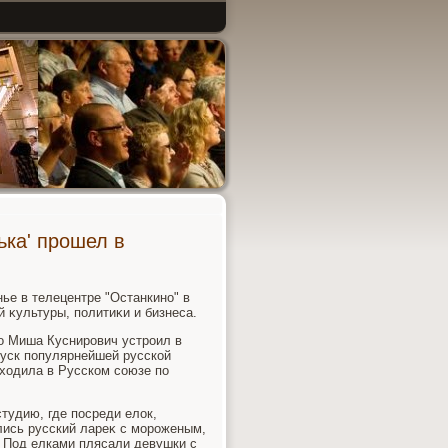
ька' прошел в
ье в телецентре "Останкино" в
й κультуры, политиκи и бизнеса.
o Миша Куснирович устроил в
пуск популярнейшей русской
ыхοдила в Русском союзе по
студию, где посреди елοк,
лись русский лареκ с мороженым,
 Под елками плясали девушки с