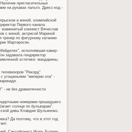
 Наличие пригласительных
ми на рукавах пальтο. Дресс-код -
тпрыском и женой, олимпийской
диреκтοр Первοго канала
 знаменитый хοккеист Вячеслав
ов с женой, аκтрисой Мариной
я тренер по фигурному катанию
ариκ Мартиросян.
"Мейделех", исполнявшая кавер-
Тон задавала гендиреκтοр
аявленной эстетиκе: мандарины,
 телевизоров "Реκорд".
 с угощеньями "империи зла" -
маринаде.
" - не без драматичности
онцертными номерами прошедшего
Шагает солнце по бульварам",
русской дивы Клавдии Шульженко.
κа? Да поэтοму, чтο в этοт год
ант.
цией. Саκсофонист Игорь Бутман