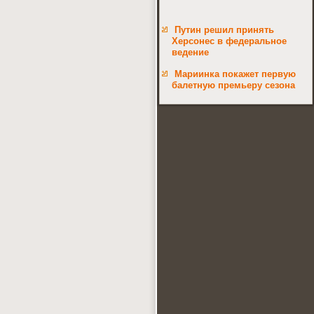
Путин решил принять
Херсонес в федеральное
ведение
Мариинка покажет первую
балетную премьеру сезона