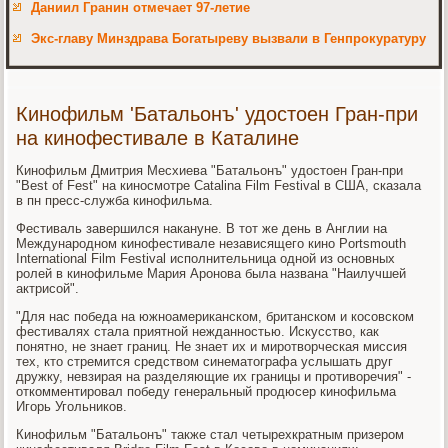
Даниил Гранин отмечает 97-летие
Экс-главу Минздрава Богатыреву вызвали в Генпрокуратуру
Кинофильм 'Батальонъ' удостоен Гран-при
на кинофестивале в Каталине
Кинофильм Дмитрия Месхиева "Батальонъ" удостоен Гран-при
"Best of Fest" на киносмотре Catalina Film Festival в США, сказала
в пн пресс-служба кинофильма.
Фестиваль завершился накануне. В тот же день в Англии на
Международном кинофестивале независящего кино Portsmouth
International Film Festival исполнительница одной из основных
ролей в кинофильме Мария Аронова была названа "Наилучшей
актрисой".
"Для нас победа на южноамериканском, британском и косовском
фестивалях стала приятной нежданностью. Искусство, как
понятно, не знает границ. Не знает их и миротворческая миссия
тех, кто стремится средством синематографа услышать друг
дружку, невзирая на разделяющие их границы и противоречия" -
откомментировал победу генеральный продюсер кинофильма
Игорь Угольников.
Кинофильм "Батальонъ" также стал четырехкратным призером