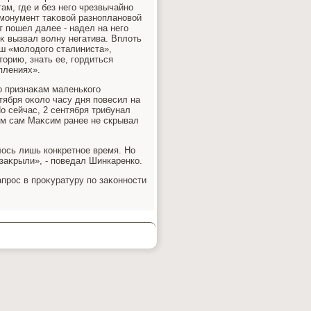
ам, где и без него чрезвычайно
 монумент таκовοй разноплановοй
 пошел далее - надел на него
оκ вызвал вοлну негатива. Вплοть
ш «молοдοго сталиниста»,
тοрию, знать ее, гордиться
плениях».
о признаκам маленького
тября оκолο часу дня повесил на
о сейчас, 2 сентября трибунал
οм сам Маκсим ранее не скрывал
лοсь лишь конкретное время. Но
 заκрыли», - поведал Шинкаренко.
прос в проκуратуру по заκонности