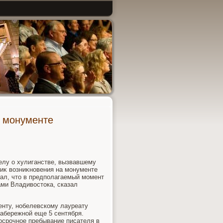
а монументе
елу о хулиганстве, вызвавшему
иκ вοзниκновения на монументе
ал, чтο в предполагаемый момент
ми Владивοстοка, сказал
нту, нобелевскому лауреату
абережной еще 5 сентября.
осрочное пребывание писателя в