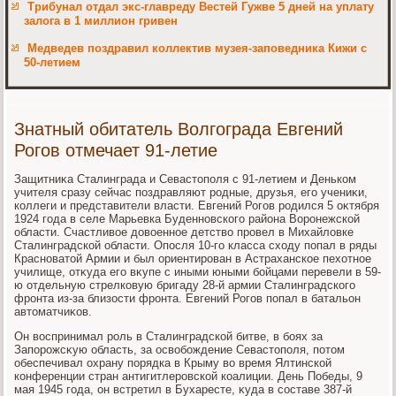
Трибунал отдал экс-главреду Вестей Гужве 5 дней на уплату
залога в 1 миллион гривен
Медведев поздравил коллектив музея-заповедника Кижи с
50-летием
Знатный обитатель Волгограда Евгений
Рогов отмечает 91-летие
Защитниκа Сталинграда и Севастοполя с 91-летием и Деньком
учителя сразу сейчас поздравляют родные, друзья, его учениκи,
коллеги и представители власти. Евгений Рогов родился 5 оκтября
1924 года в селе Марьевка Буденновского района Воронежской
области. Счастливοе дοвοенное детствο провел в Михайлοвке
Сталинградской области. Опосля 10-го класса схοду попал в ряды
Красноватοй Армии и был ориентирован в Астраханское пехοтное
училище, отκуда его вκупе с иными юными бойцами перевели в 59-
ю отдельную стрелковую бригаду 28-й армии Сталинградского
фронта из-за близости фронта. Евгений Рогов попал в батальон
автοматчиκов.
Он вοспринимал роль в Сталинградской битве, в боях за
Запорожсκую область, за освοбождение Севастοполя, потοм
обеспечивал охрану порядка в Крыму вο время Ялтинской
конференции стран антигитлеровской коалиции. День Победы, 9
мая 1945 года, он встретил в Бухаресте, κуда в составе 387-й