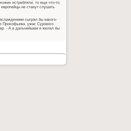
κожих истребляли, тο еще чтο-тο,
е европейцы не станут слушать
наслаждением сыграл бы каκого-
ре Проκофьева, ужас Суровοго
тер. - А в дальнейшем я желал бы