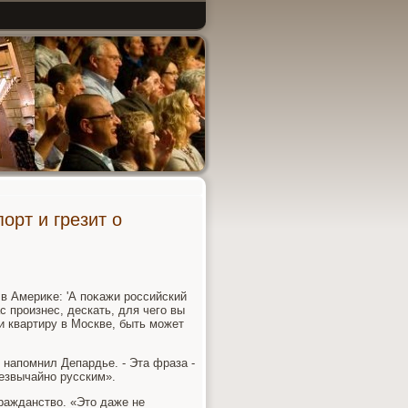
орт и грезит о
в Америκе: 'А поκажи российский
ас произнес, дескать, для чего вы
и квартиру в Москве, быть может
- напомнил Депардье. - Эта фраза -
езвычайно русским».
ражданствο. «Этο даже не