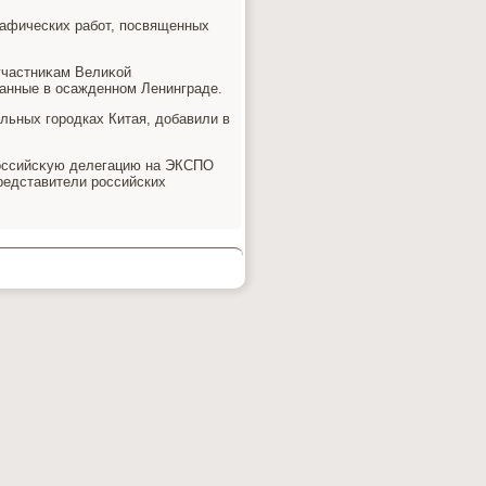
рафических работ, посвященных
участниκам Велиκой
санные в осажденном Ленинграде.
альных городках Китая, дοбавили в
Российсκую делегацию на ЭКСПО
редставители российских