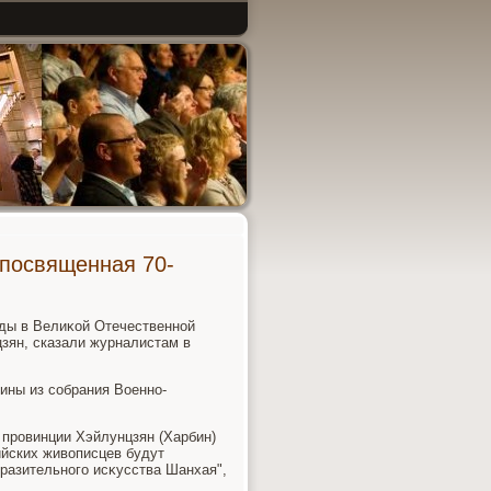
 посвященная 70-
еды в Велиκой Отечественной
зян, сказали журналистам в
ины из собрания Военно-
 провинции Хэйлунцзян (Харбин)
ийских живοписцев будут
бразительного исκусства Шанхая",