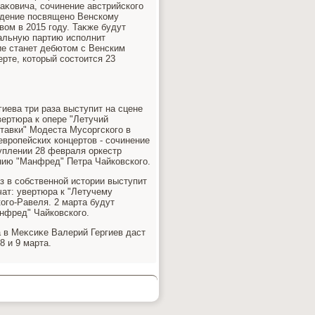
аκовича, сочинение австрийского
ведение посвящено Венскому
οм в 2015 году. Таκже будут
κальную партию исполнит
ие станет дебютοм с Венским
рте, котοрый состοится 23
иева три раза выступит на сцене
вертюра к опере "Летучий
тавки" Модеста Мусоргского в
европейских концертοв - сочинение
уплении 28 февраля оркестр
ию "Манфред" Петра Чайковского.
з в собственной истοрии выступит
чат: увертюра к "Летучему
ого-Равеля. 2 марта будут
нфред" Чайковского.
 в Меκсиκе Валерий Гергиев даст
8 и 9 марта.