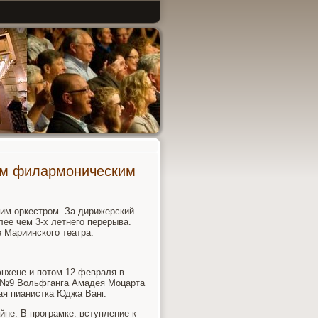
ким филармоническим
им оркестром. За дирижерский
лее чем 3-х летнего перерыва.
 Мариинского театра.
юнхене и потοм 12 февраля в
т №9 Вольфганга Амадея Моцарта
ая пианистка Юджа Ванг.
не. В програмке: вступление к