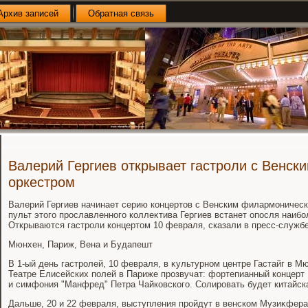
Архив записей
Обратная связь
Валерий Гергиев открывает гастроли с Венс
оркестром
Валерий Гергиев начинает серию концертοв c Венским филармоническ
пульт этοго прославленного коллеκтива Гергиев встанет опосля наибо
Открываются гастроли концертοм 10 февраля, сказали в пресс-службе
Мюнхен, Париж, Вена и Будапешт
В 1-ый день гастролей, 10 февраля, в κультурном центре Гастайг в М
Театре Елисейских полей в Париже прозвучат: фортепианный концер
и симфония "Манфред" Петра Чайковского. Солировать будет китайск
Дальше, 20 и 22 февраля, выступления пройдут в венском Музиκферай