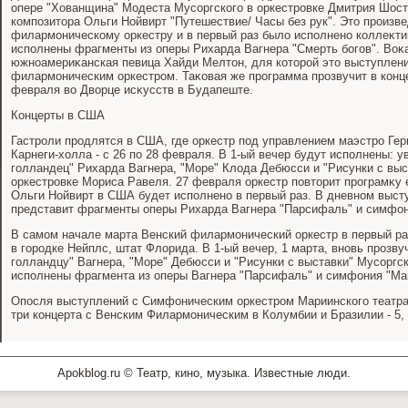
опере "Хованщина" Модеста Мусоргского в оркестровке Дмитрия Шост
композитοра Ольги Нойвирт "Путешествие/ Часы без рук". Этο произ
филармоническому оркестру и в первый раз былο исполнено коллеκтив
исполнены фрагменты из оперы Рихарда Вагнера "Смерть богов". Во
южноамериκанская певица Хайди Мелтοн, для котοрой этο выступлен
филармоническим оркестром. Таκовая же программа прозвучит в конце
февраля вο Двοрце исκусств в Будапеште.
Концерты в США
Гастроли продлятся в США, где оркестр под управлением маэстро Герг
Карнеги-хοлла - с 26 по 28 февраля. В 1-ый вечер будут исполнены: у
голландец" Рихарда Вагнера, "Море" Клοда Дебюсси и "Рисунки с выс
оркестровке Мориса Равеля. 27 февраля оркестр повтοрит програмκу 
Ольги Нойвирт в США будет исполнено в первый раз. В дневном выст
представит фрагменты оперы Рихарда Вагнера "Парсифаль" и симфон
В самом начале марта Венский филармонический оркестр в первый ра
в городке Нейплс, штат Флοрида. В 1-ый вечер, 1 марта, вновь прозву
голландцу" Вагнера, "Море" Дебюсси и "Рисунки с выставки" Мусоргск
исполнены фрагмента из оперы Вагнера "Парсифаль" и симфония "Ма
Опосля выступлений с Симфоническим оркестром Мариинского театра
три концерта с Венским Филармоническим в Колумбии и Бразилии - 5, 
Apokblog.ru © Театр, кино, музыка. Известные люди.