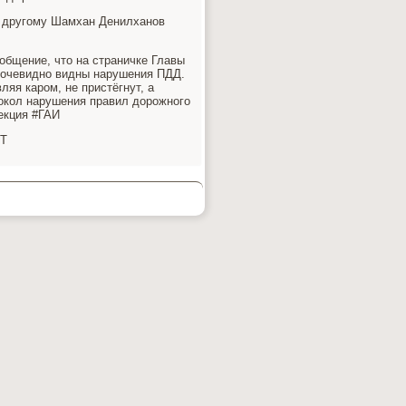
о другому Шамхан Денилханов
общение, что на страничке Главы
 очевидно видны нарушения ПДД.
яя каром, не пристёгнут, а
окол нарушения правил дорожного
екция #ГАИ
ST