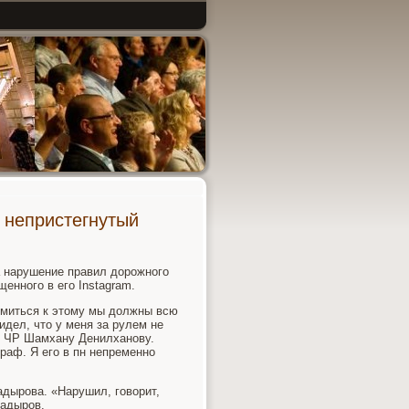
 непристегнутый
а нарушение правил дорожного
енного в его Instagram.
ремиться к этому мы должны всю
идел, что у меня за рулем не
о ЧР Шамхану Денилханову.
раф. Я его в пн непременно
адырова. «Нарушил, говорит,
Кадыров.