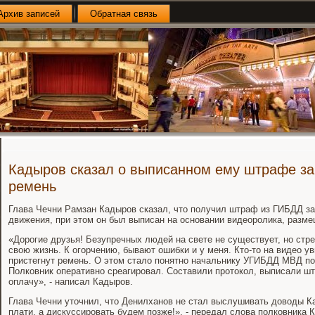
Архив записей
Обратная связь
Кадыров сказал о выписанном ему штрафе за
ремень
Глава Чечни Рамзан Кадыров сказал, что получил штраф из ГИБДД з
движения, при этом он был выписан на основании видеоролика, размещ
«Дорогие друзья! Безупречных людей на свете не существует, но ст
свою жизнь. К огорчению, бывают ошибки и у меня. Кто-то на видео ув
пристегнут ремень. О этом стало понятно начальнику УГИБДД МВД п
Полковник оперативно среагировал. Составили протокол, выписали шт
оплачу», - написал Кадыров.
Глава Чечни уточнил, что Денилханов не стал выслушивать доводы К
плати, а дискуссировать будем позже!», - передал слова полковника 