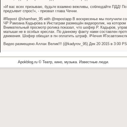
«И вас всех призываю, будьте взаимно вежливы, соблюдайте ПДД! П
предъявит спрос!», - призвал глава Чечни.
#Repost @shamhan_95 with @repostapp В воскресенье мы получили со
ЧР Рамзана Кадырова в Инстаграм размещён видеоролик, на котором
Внимательный просмотр ролика показал, что шофер Р. Кадыров, управл
малыши не в особых креслах. По данному факту нами составлен прот
движения. Шофер обещал в пн оплатить штраф. #Чечня #Госавтоинсп
Видео размещено Аллах Велик!!! (@kadyrov_95) Дек 20 2015 в 3:00 P
Apokblog.ru © Театр, кино, музыка. Известные люди.