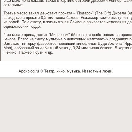
8,13 миллиона баксов. Также в картине сыграли Джереми Реннер, Сай
остальные.
Третье место занял дебютант проката - "Подарок" (The Gift) Джоэла Э
выходные в прокате 0,3 миллиона баксов. Режиссер также выступил т
из ролей. По сюжету, в жизнь жокея Саймона врывается человек из д
одноклассник Гордо.
4-ое место принадлежит "Миньонам" (Minions), заработавшим за про
баксов. Всего на счету мультика о непутевых желтоватых созданиях п
Замыкает пятерку фаворитов новейший кинофильм Вуди Аллена "Ирраци
Man), собравший за дебютный уикенд 0,24 миллиона баксов. В картин
Феникс, Паркер Поузи и др.
Apokblog.ru © Театр, кино, музыка. Известные люди.