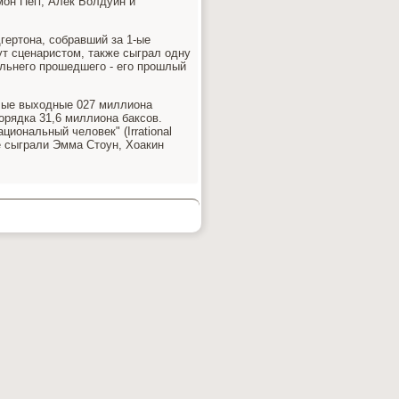
мон Пегг, Алек Болдуин и
дгертона, собравший за 1-ые
ут сценаристом, также сыграл одну
альнего прошедшего - его прошлый
шлые выходные 027 миллиона
орядка 31,6 миллиона баксов.
ональный человек" (Irrational
е сыграли Эмма Стоун, Хоакин