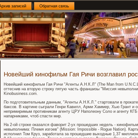
Архив записей
Обратная связь
Новейший кинофильм Гая Ричи возглавил рос
Новейший кинофильм Гая Ричи "Агенты А.Н.К.Л" (The Man from U.N.C.L
оттеснив на вторую строку пятую часть франшизы "Миссия невыполни
Kinobusiness.com.
По подготовительным данным, "Агенты А.Н.К.Л." стартовали в прокате
баксов. В картине сыграли Генри Кавилл, Арми Хаммер, Хью Грант и 
непримиримым противникам агенту ЦРУ Наполеону Соло и агенту КГБ 
напарниками, чтоб спасти мир.
На 2-ой строке оказался фаворит 2-ух прошедших недель - кинофиль
невыполнима: Племя изгоев" (Mission: Impossible - Rogue Nation). Карт
исполнил Том Круз, заработала за прошедшие выходные 1,37 миллиона