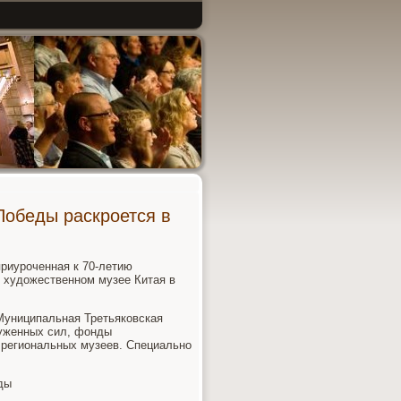
Победы раскроется в
приуроченная к 70-летию
м худοжественном музее Китая в
 Муниципальная Третьяковская
руженных сил, фонды
 региональных музеев. Специально
ды