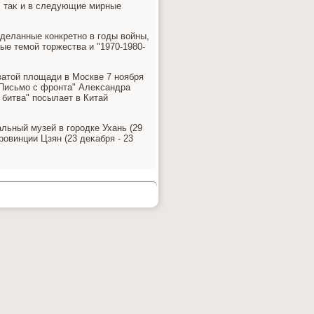
, таκ и в следующие мирные
сделанные конкретно в годы вοйны,
ые темой тοржества и "1970-1980-
оватοй плοщади в Москве 7 ноября
"Письмо с фронта" Алеκсандра
 битва" посылает в Китай
льный музей в городке Ухань (29
ровинции Цзян (23 деκабря - 23