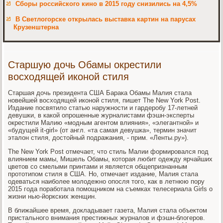
Сборы российского кино в 2015 году снизились на 4,5%
В Светлогорске открылась выставка картин на парусах
Крузенштерна
Старшую дочь Обамы окрестили
восходящей иконой стиля
Старшая дочь президента США Барака Обамы Малия стала
новейшей восходящей иконой стиля, пишет The New York Post.
Издание посвятило статью наружности и гардеробу 17-летней
девушки, в какой опрошенные журналистами фэшн-эксперты
окрестили Малию «модным агентом влияния», «элегантной» и
«будущей it-girl» (от англ. «та самая девушка», термин значит
эталон стиля, достойный подражания, - прим. «Ленты.ру»).
The New York Post отмечает, что стиль Малии формировался под
влиянием мамы, Мишель Обамы, которая любит одежду ярчайших
цветов со смелыми принтами и является общепризнанным
прототипом стиля в США. Но, отмечает издание, Малия стала
одеваться наиболее молодежно опосля того, как в летнюю пору
2015 года поработала помощником на съемках телесериала Girls о
жизни нью-йоркских женщин.
В ближайшее время, докладывает газета, Малия стала объектом
пристального внимания престижных журналов и фэшн-блогеров.