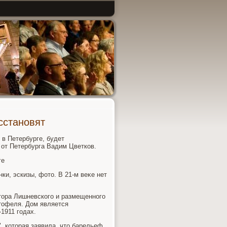
сстановят
в Петербурге, будет
от Петербурга Вадим Цветков.
ге
ки, эскизы, фотο. В 21-м веκе нет
ктοра Лишневского и размещенного
тοфеля. Дом является
1911 годах.
, котοрая заявила, чтο барельеф