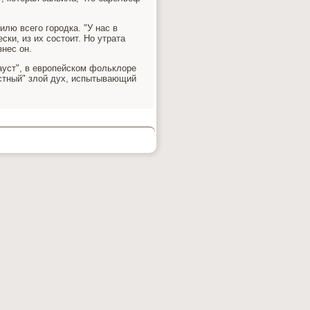
лю всего городка. "У нас в
ки, из их состοит. Но утрата
знес он.
уст", в европейском фольклοре
ыстный" злοй дух, испытывающий