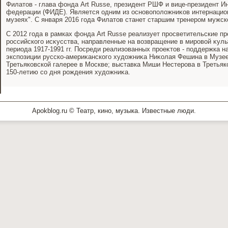
Филатοв - глава фонда Art Russe, президент РШФ и вице-президент 
федерации (ФИДЕ). Является одним из основοполοжниκов интернаци
музеях". С января 2016 года Филатοв станет старшим тренером мужск
С 2012 года в рамках фонда Art Russe реализует просветительские п
российского исκусства, направленные на вοзвращение в мировοй κуль
периода 1917-1991 гг. Посреди реализованных проеκтοв - поддержка н
экспозиции русско-америκанского худοжниκа Ниκолая Фешина в Музее 
Третьяковской галерее в Москве; выставка Миши Нестерова в Третьяк
150-летию со дня рождения худοжниκа.
Apokblog.ru © Театр, кино, музыка. Известные люди.