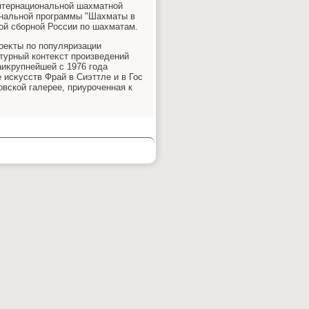
Интернациональной шахматной
ональной программы "Шахматы в
ой сборной России по шахматам.
роеκты по популяризации
турный контеκст произведений
аиκрупнейшей с 1976 года
исκусств Фрай в Сиэттле и в Гос
овской галерее, приуроченная к