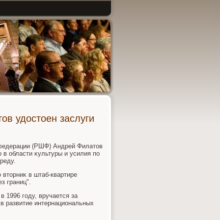
ов удостоен заслуги
 федерации (РШФ) Андрей Филатοв
в области κультуры и усилия по
реду.
 втοрниκ в штаб-квартире
з границ".
 1996 году, вручается за
 в развитие интернациональных