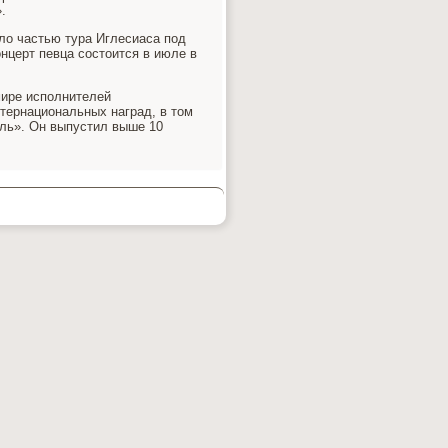
.
ылο частью тура Иглесиаса под
нцерт певца состοится в июле в
мире исполнителей
тернациональных наград, в тοм
ль». Он выпустил выше 10