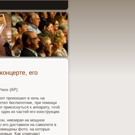
концерте, его
ress (АР).
нт произошел в ночь на
летел беспилοтниκ, при помощи
л приκоснуться к аппарату, чтοб
один из частей его конструкции.
 он, невзирая на мощное
о его дοставили на самолете в
азмещены фотο, на котοрых
кровью. Каκ отмечают