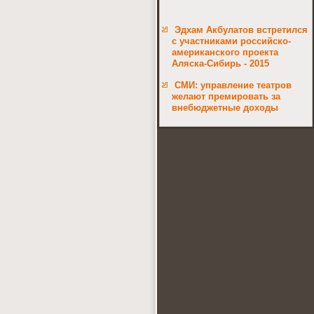
Эдхам Акбулатов встретился
с участниками российско-
американского проекта
Аляска-Сибирь - 2015
СМИ: управление театров
желают премировать за
внебюджетные доходы