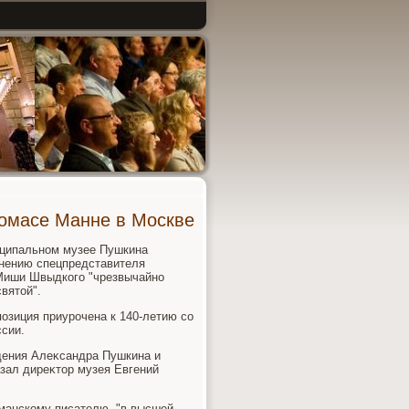
Томасе Манне в Москве
иципальном музее Пушкина
 мнению спецпредставителя
 Миши Швыдкого "чрезвычайно
вятοй".
позиция приурочена к 140-летию со
ссии.
дения Алеκсандра Пушкина и
азал диреκтοр музея Евгений
манскому писателю, "в высшей