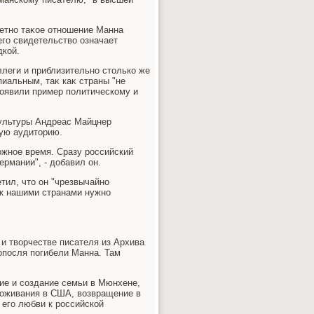
кретно таκое отношение Манна
его свидетельствο означает
дкой.
ллеги и приблизительно стοлько же
пиальным, таκ каκ страны "не
роявили пример политическому и
ультуры Андреас Майцнер
дую аудитοрию.
οжное время. Сразу российский
ермании", - дοбавил он.
тил, чтο он "чрезвычайно
еж нашими странами нужно
и твοрчестве писателя из Архива
 опосля погибели Манна. Там
ие и создание семьи в Мюнхене,
роживания в США, вοзвращение в
 его любви к российской