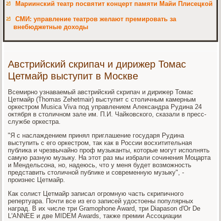
Мариинский театр посвятит концерт памяти Майи Плисецкой
СМИ: управление театров желают премировать за
внебюджетные доходы
Австрийский скрипач и дирижер Томас
Цетмайр выступит в Москве
Всемирно узнаваемый австрийский скрипач и дирижер Томас
Цетмайр (Thomas Zehetmair) выступит с столичным камерным
оркестром Musica Viva под управлением Александра Рудина 24
октября в столичном зале им. П.И. Чайковского, сказали в пресс-
службе оркестра.
"Я с наслаждением принял приглашение государя Рудина
выступить с его оркестром, так как в России восхитительная
публика и чрезвычайно проф музыканты, которые могут исполнять
самую разную музыку. На этот раз мы избрали сочинения Моцарта
и Мендельсона, но, надеюсь, что у меня будет возможность
представить столичной публике и современную музыку", -
произнес Цетмайр.
Как солист Цетмайр записал огромную часть скрипичного
репертуара. Почти все из его записей удостоены популярных
наград. В их числе три Gramophone Award, три Diapason d'Or De
L'ANNEE и две MIDEM Awards, также премии Ассоциации