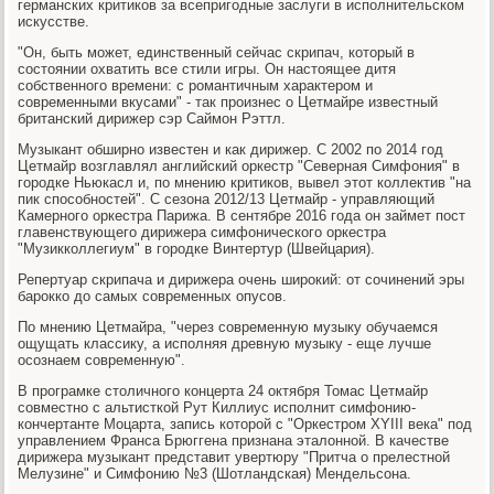
германских критиков за всепригодные заслуги в исполнительском
искусстве.
"Он, быть может, единственный сейчас скрипач, который в
состоянии охватить все стили игры. Он настоящее дитя
собственного времени: с романтичным характером и
современными вкусами" - так произнес о Цетмайре известный
британский дирижер сэр Саймон Рэттл.
Музыкант обширно известен и как дирижер. С 2002 по 2014 год
Цетмайр возглавлял английский оркестр "Северная Симфония" в
городке Ньюкасл и, по мнению критиков, вывел этот коллектив "на
пик способностей". С сезона 2012/13 Цетмайр - управляющий
Камерного оркестра Парижа. В сентябре 2016 года он займет пост
главенствующего дирижера симфонического оркестра
"Музикколлегиум" в городке Винтертур (Швейцария).
Репертуар скрипача и дирижера очень широкий: от сочинений эры
барокко до самых современных опусов.
По мнению Цетмайра, "через современную музыку обучаемся
ощущать классику, а исполняя древную музыку - еще лучше
осознаем современную".
В програмке столичного концерта 24 октября Томас Цетмайр
совместно с альтисткой Рут Киллиус исполнит симфонию-
кончертанте Моцарта, запись которой с "Оркестром ХYIII века" под
управлением Франса Брюггена признана эталонной. В качестве
дирижера музыкант представит увертюру "Притча о прелестной
Мелузине" и Симфонию №3 (Шотландская) Мендельсона.