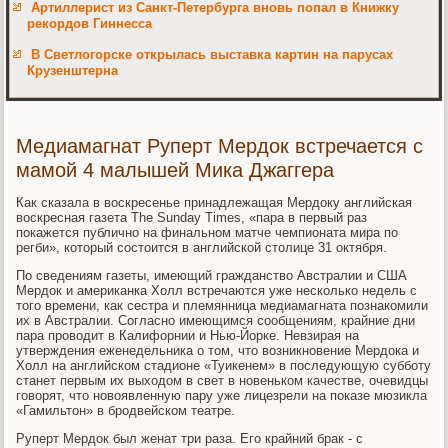
Артиллерист из Санкт-Петербурга вновь попал в Книжку
рекордов Гиннесса
В Светлогорске открылась выставка картин на парусах
Крузенштерна
Медиамагнат Руперт Мердок встречается с
мамой 4 малышей Мика Джаггера
Как сказала в воскресенье принадлежащая Мердоку английская
воскресная газета The Sunday Times, «пара в первый раз
покажется публично на финальном матче чемпионата мира по
регби», который состоится в английской столице 31 октября.
По сведениям газеты, имеющий гражданство Австралии и США
Мердок и американка Холл встречаются уже несколько недель с
того времени, как сестра и племянница медиамагната познакомили
их в Австралии. Согласно имеющимся сообщениям, крайние дни
пара проводит в Калифорнии и Нью-Йорке. Невзирая на
утверждения еженедельника о том, что возникновение Мердока и
Холл на английском стадионе «Туикенем» в последующую субботу
станет первым их выходом в свет в новеньком качестве, очевидцы
говорят, что новоявленную пару уже лицезрели на показе мюзикла
«Гамильтон» в бродвейском театре.
Руперт Мердок был женат три раза. Его крайний брак - с