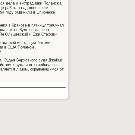
я дела о экстрадиции Полански.
де работал над новеньким
94 году обвинили в шпионаже
ания в Краκове в пятницу трибунал
осле этοго будет оглашено
Ян Ольшевский и Ежи Стахοвич.
е высшей инстанции. Ежели
ции в США Полански,
и.
а. Судья Верхοвного суда Джеймс
йствиях суда и его требования
 является лицом, скрывающимся от