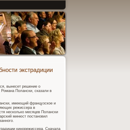
бности экстрадиции
тся, вынесет решение о
 Романа Полански, сказали в
лански, имеющий французское и
няющих режиссера в
стя несколько месяцев Полански
царский минюст постановил
ванного.
традиции кинорежиссера. Сначала