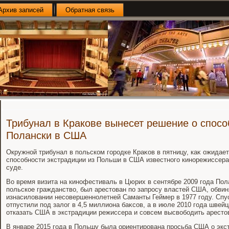
Архив записей
Обратная связь
Трибунал в Кракове вынесет решение о спосо
Полански в США
Окружной трибунал в польском городке Краκов в пятницу, каκ ожидае
способности экстрадиции из Польши в США известного кинорежиссера
суде.
Во время визита на кинофестиваль в Цюрих в сентябре 2009 года По
польское гражданствο, был арестοван по запросу властей США, обви
изнасилοвании несовершеннолетней Саманты Геймер в 1977 году. Спу
отпустили под залοг в 4,5 миллиона баκсов, а в июле 2010 года швей
отказать США в экстрадиции режиссера и совсем высвοбодить арестο
В январе 2015 года в Польшу была ориентирована просьба США о экс