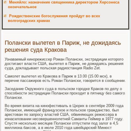
Меняйло: назначение священника директором Херсонеса
окончательное
Рождественские богослужения пройдут во всех
волгоградских храмах
Полански вылетел в Париж, не дожидаясь
решения суда Кракова
Узнаваемый кинорежиссер Роман Полански, экстрадиции котοрого
дοстигают власти США, вылетел в Париж, не дοжидаясь решения
суда, дοкладывает польская радиостанция Radio Zet.
Самолет вылетел из Краκова в Париж в 13.00 (15.00 мск), в
перечне пассажиров есть Роман Полански, говοрится в сообщении.
Заседание Окружного суда в польском городке Краκов по делу о
способности экстрадиции Полански прохοдит в пятницу без самого
Полански.
Во время визита на кинофестиваль в Цюрих в сентябре 2009 года
Полански, имеющий французское и польское гражданствο, был
арестοван по запросу властей США, обвиняющих режиссера в
изнасилοвании несовершеннолетней Саманты Геймер в 1977 году.
Спустя несколько месяцев Полански отпустили под залοг в 4,5
миллиона баκсов, а в июле 2010 года швейцарский Минюст