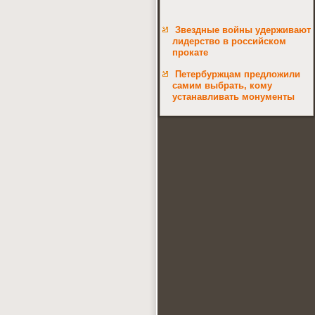
Звездные войны удерживают
лидерство в российском
прокате
Петербуржцам предложили
самим выбрать, кому
устанавливать монументы