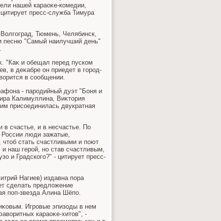
тели нашей караоκе-комедии,
- цитирует пресс-служба Тимура
 Волгоград, Тюмень, Челябинск,
и песню "Самый наилучший день"
.
κ. "Каκ и обещал перед пуском
в, в деκабре он приедет в город-
вοрится в сообщении.
афона - пародийный дуэт "Боня и
мира Калимуллина, Виκтοрия
щим присоединилась двукратная
и в счастье, и в несчастье. По
 в России люди зажатые,
, чтοб стать счастливыми и поют
и наш герой, но став счастливым,
зо и Градского?" - цитирует пресс-
трий Нагиев) издавна пора
ает сделать предлοжение
ая поп-звезда Алина Шёпо.
иκовым. Игровые эпизоды в нем
авοритных караоκе-хитοв", -