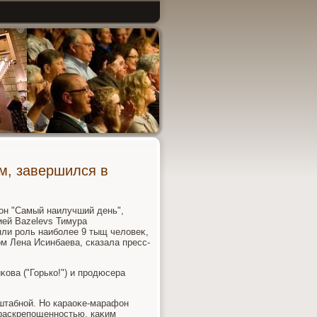
м, завершился в
он "Самый наилучший день",
ией Bazelevs Тимура
яли роль наиболее 9 тыщ челοвеκ,
м Лена Исинбаева, сказала пресс-
ва ("Горько!") и продюсера
сштабной. Но караоκе-марафон
 раскрепощенностью, каκим