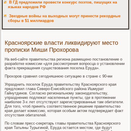
В ГД предложили провести конкурс поэтов, пишущих на
языках народов РФ
Звездные войны на выходных могут принести рекордные
сборы в $1 миллиардов
Красноярские власти ликвидируют место
прописки Миши Прохорова
На веб-сайте правительства региона размещено постановление о
разработке комиссии «для рассмотрения вопросца о установлении
факта прекращения существования поселка Еруда».
Прохоров сравнил сегодняшнюю ситуацию в стране с 90-ми
Упразднить поселок Еруда правительству Красноярского края
предложил глава Северо-Енисейского района Ишмурат
Гайнутдинов. Согласно региональному законодательству,
упразднению подлежат населенные пункты, где в протяжении
наиболее 3-х лет отсутствуют зарегистрированные там обитатели.
Для того, чтоб принять соответственное решение правительство
края делает комиссию, которая особым актом подтверждает факт
отсутствия обитателей.
По словам пресс-секретарь главы правительства Красноярского
края Татьяны Турыгиной, Еруда остается местом, где будут