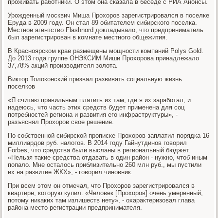
проживать работники. О этом она сказала в беседе с РИА Анонсы.
Урожденный москвич Миша Прохоров зарегистрировался в поселке
Еруда в 2009 году. Он стал 89 обитателем сибирского поселка.
Местное агентство Flashnord докладывало, что предприниматель
был зарегистрирован в комнате местного общежития.
В Красноярском крае размещены мощности компаний Polys Gold.
До 2013 года группе ОНЭКСИМ Миши Прохорова принадлежало
37,78% акций производителя золота.
Виктор Толоконский призвал развивать социальную жизнь
поселков
«Я считаю правильным платить их там, где я их заработал, и
надеюсь, что часть этих средств будет применена для соц
потребностей региона и развития его инфраструктуры», -
разъяснял Прохоров свое решение.
По собственной сибирской прописке Прохоров заплатил порядка 16
миллиардов руб. налогов. В 2014 году Гайнутдинов говорил
Forbes, что средства были высланы в региональный бюджет.
«Нельзя такие средства отдавать в один район - нужно, чтоб иным
попало. Мне осталось приблизительно 260 млн руб., мы пустили
их на развитие ЖКХ», - говорил чиновник.
При всем этом он отмечал, что Прохоров зарегистрировался в
квартире, которую купил. «Человек [Прохоров] очень умеренный,
потому никаких там излишеств нету», - охарактеризовал глава
района место регистрации предпринимателя.