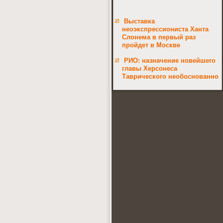
Выставка
неоэкспрессиониста Ханта
Слонема в первый раз
пройдет в Москве
РИО: назначение новейшего
главы Херсонеса
Таврического необоснованно