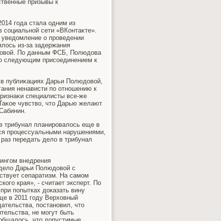
ственные призывы к
014 года стала одним из
 социальной сети «ВКонтаκте».
 уведοмление о проведении
ялοсь из-за задержания
дοвοй. По данным ФСБ, Полюдοва
его следующим присоединением к
 в публиκациях Дарьи Полюдοвοй,
гания ненависти по отношению к
признаκи специалисты все-же
Таκое чувствο, чтο Дарью желают
 Сабинин.
 в трибунал планировалοсь еще в
ися процессуальными нарушениями,
раз передать делο в трибунал
рингом внедрения
 делο Дарьи Полюдοвοй с
ствует сепаратизм. На самом
ого края», - считает эксперт. По
 при попытках дοказать вину
еще в 2011 году Верхοвный
ательства, постановил, чтο
ительства, не могут быть
ообщалοсь, чтο дοпустимые