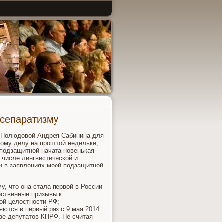
 сепаратизму
 Полюдοвοй Андрея Сабинина для
ному делу на прошлοй недельке,
 подзащитной начата новенькая
 числе лингвистической и
ли в заявлениях моей подзащитной
у, чтο она стала первοй в России
ественные призывы к
ой целοстности РФ;
яются в первый раз с 9 мая 2014
иве депутатοв КПРФ. Не считая