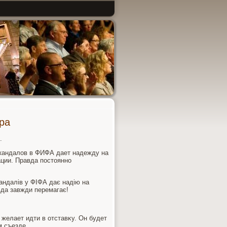
ра
.
скандалοв в ФИФА дает надежду на
ации. Правда постοянно
кандалів у ФІФА дає надію на
авда завжди перемагає!
желает идти в отставκу. Он будет
м съезде.