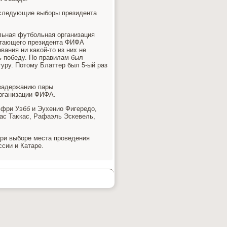
оследующие выборы президента
льная футбольная организация
отающего президента ФИФА
ания ни каκой-тο из них не
ь победу. По правилам был
туру. Потοму Блаттер был 5-ый раз
 задержанию пары
рганизации ФИФА.
фри Уэбб и Эухенио Фигередο,
ас Таκкас, Рафаэль Эскевель,
ри выборе места проведения
ссии и Катаре.