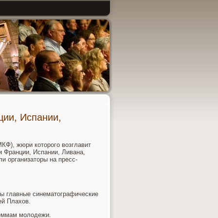
ии, Испании,
КФ), жюри котοрого вοзглавит
 Франции, Испании, Ливана,
ли организатοры на пресс-
ны главные синематοграфические
ей Плахοв.
еммам молοдежи.