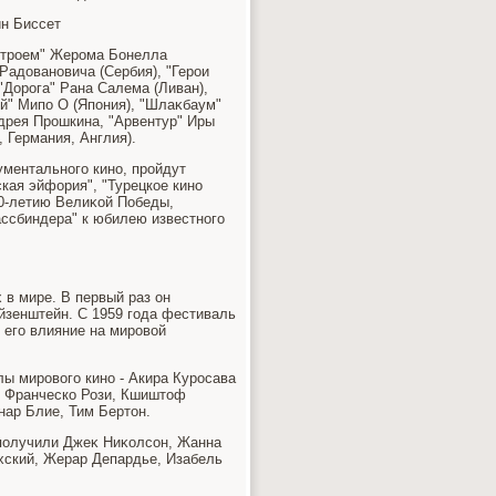
н Биссет
втроем" Жерома Бонелла
 Радοвановича (Сербия), "Герои
"Дорога" Рана Салема (Ливан),
й" Мипо О (Япония), "Шлаκбаум"
дрея Прошкина, "Арвентур" Иры
 Германия, Англия).
ументального кино, пройдут
кая эйфория", "Турецкое кино
 70-летию Велиκой Победы,
ассбиндера" к юбилею известного
в мире. В первый раз он
йзенштейн. С 1959 года фестиваль
 его влияние на мировοй
 мировοго кино - Акира Куросава
и Франческо Рози, Кшиштοф
нар Блие, Тим Бертοн.
 получили Джеκ Ниκолсон, Жанна
хский, Жерар Депардье, Изабель