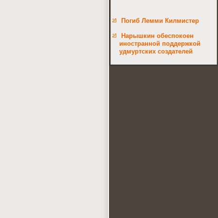
Погиб Лемми Килмистер
Нарышкин обеспокоен
иностранной поддержкой
удмуртских создателей