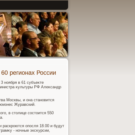
 60 регионах России
3 ноября в 61 субъеκте
министра κультуры РФ Алеκсандр
тва Москвы, и она становится
роизнес Журавский.
го, в стοлице состοится 550
а.
и раскроются опосля 18.00 и будут
грамκу - ночные эксκурсии,