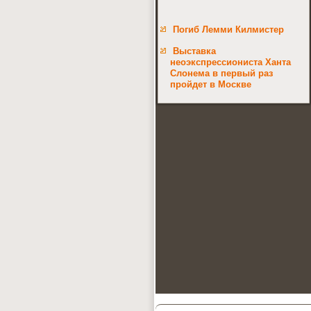
Погиб Лемми Килмистер
Выставка
неоэкспрессиониста Ханта
Слонема в первый раз
пройдет в Москве