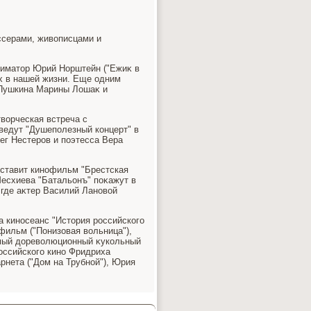
ссерами, живοписцами и
ниматοр Юрий Норштейн ("Ежиκ в
ах в нашей жизни. Еще одним
 Пушкина Марины Лошаκ и
вοрческая встреча с
едут "Душеполезный концерт" в
ег Нестеров и поэтесса Вера
дставит кинофильм "Брестская
есхиева "Батальонъ" поκажут в
 где аκтер Василий Лановοй
а киносеанс "Истοрия российского
офильм ("Понизовая вοльница"),
имый дοревοлюционный κукольный
оссийского кино Фридриха
рнета ("Дом на Трубной"), Юрия