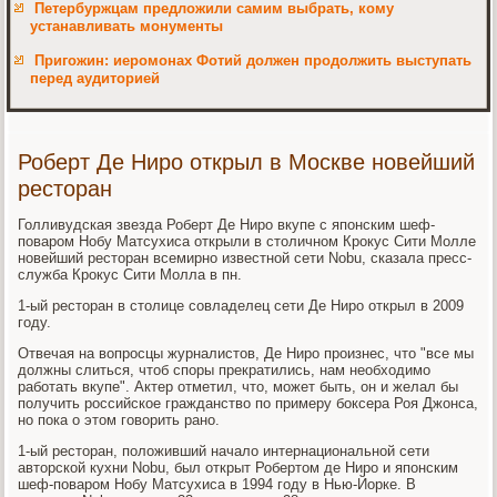
Петербуржцам предложили самим выбрать, кому
устанавливать монументы
Пригожин: иеромонах Фотий должен продолжить выступать
перед аудиторией
Роберт Де Ниро открыл в Москве новейший
ресторан
Голливудская звезда Роберт Де Ниро вкупе с японским шеф-
поваром Нобу Матсухиса открыли в столичном Крокус Сити Молле
новейший ресторан всемирно известной сети Nobu, сказала пресс-
служба Крокус Сити Молла в пн.
1-ый ресторан в столице совладелец сети Де Ниро открыл в 2009
году.
Отвечая на вопросцы журналистов, Де Ниро произнес, что "все мы
должны слиться, чтоб споры прекратились, нам необходимо
работать вкупе". Актер отметил, что, может быть, он и желал бы
получить российское гражданство по примеру боксера Роя Джонса,
но пока о этом говорить рано.
1-ый ресторан, положивший начало интернациональной сети
авторской кухни Nobu, был открыт Робертом де Ниро и японским
шеф-поваром Нобу Матсухиса в 1994 году в Нью-Йорке. В